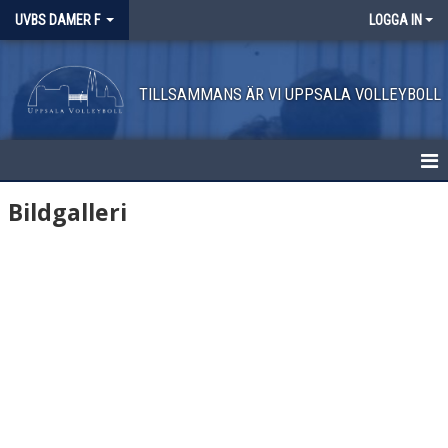
UVBS DAMER F
LOGGA IN
TILLSAMMANS ÄR VI UPPSALA VOLLEYBOLL
HEM
Bildgalleri
NYHETER
KALENDER
MATCHER
BILDGALLERI
DOKUMENT