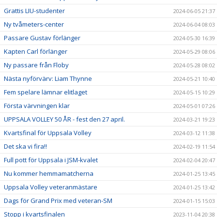
Grattis LIU-studenter
2024-06-05 21:37
Ny tvåmeters-center
2024-06-04 08:03
Passare Gustav förlänger
2024-05-30 16:39
Kapten Carl förlänger
2024-05-29 08:06
Ny passare från Floby
2024-05-28 08:02
Nästa nyförvärv: Liam Thynne
2024-05-21 10:40
Fem spelare lämnar elitlaget
2024-05-15 10:29
Första värvningen klar
2024-05-01 07:26
UPPSALA VOLLEY 50 ÅR - fest den 27 april.
2024-03-21 19:23
Kvartsfinal för Uppsala Volley
2024-03-12 11:38
Det ska vi fira!!
2024-02-19 11:54
Full pott för Uppsala i JSM-kvalet
2024-02-04 20:47
Nu kommer hemmamatcherna
2024-01-25 13:45
Uppsala Volley veteranmästare
2024-01-25 13:42
Dags för Grand Prix med veteran-SM
2024-01-15 15:03
Stopp i kvartsfinalen
2023-11-04 20:38