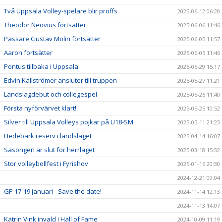
Två Uppsala Volley-spelare blir proffs
2025-06-12 06:20
Theodor Neovius fortsätter
2025-06-06 11:46
Passare Gustav Molin fortsätter
2025-06-05 11:57
Aaron fortsätter
2025-06-05 11:46
Pontus tillbaka i Uppsala
2025-05-29 15:17
Edvin Källströmer ansluter till truppen
2025-05-27 11:21
Landslagdebut och collegespel
2025-05-26 11:40
Första nyförvärvet klart!
2025-05-25 10:52
Silver till Uppsala Volleys pojkar på U18-SM
2025-05-11 21:23
Hedebark reserv i landslaget
2025-04-14 16:07
Säsongen är slut för herrlaget
2025-03-18 15:32
Stor volleybollfest i Fyrishov
2025-01-15 20:30
2024-12-21 09:04
GP 17-19 januari - Save the date!
2024-11-14 12:13
2024-11-13 14:07
Katrin Vink invald i Hall of Fame
2024-10-09 11:19