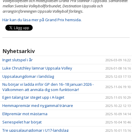
Volleybollfesten och mötesplatsen Grand Prix stannar i Uppsala. Samarbetet
DOKUMENT
mellan Svenska Volleybollförbundet, Destination Uppsala och
arrangörsföreningen Uppsala Volleyboll förlängs.
INTRESSEANMÄLAN
Här kan du läsa mer på Grand Prix hemsida.
Nyhetsarkiv
Inget slutspel i år
2026-03-09 16:22
Luke Chrutchley lämnar Uppsala Volley
2026-01-08 16:16
Uppsalaungdomar i landslag
2025-12-03 17:13
Nu börjar vi ladda inför GP den 16–18 januari 2026 -
2025-11-06 19:10
Välkommen att anmäla dig som funktionär!
Egen talang tar steget upp i A-laget
2025-11-05 10:29
Hemmapremiär med nygammal tränare
2025-10-22 12:13
Elitpremiär mot mästarna
2025-10-09 14:14
Seriespelet har börjat
2025-10-04 10:46
Tre uppsalaungdomar i U17-landslag
2025-10-01 15:16