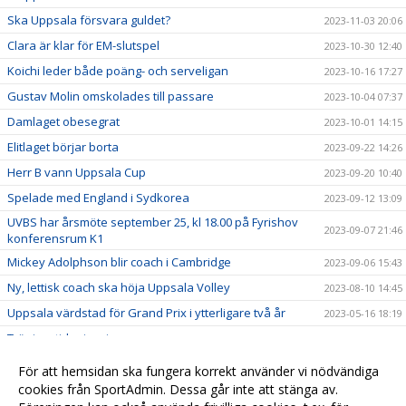
Ska Uppsala försvara guldet?
2023-11-03 20:06
Clara är klar för EM-slutspel
2023-10-30 12:40
Koichi leder både poäng- och serveligan
2023-10-16 17:27
Gustav Molin omskolades till passare
2023-10-04 07:37
Damlaget obesegrat
2023-10-01 14:15
Elitlaget börjar borta
2023-09-22 14:26
Herr B vann Uppsala Cup
2023-09-20 10:40
Spelade med England i Sydkorea
2023-09-12 13:09
UVBS har årsmöte september 25, kl 18.00 på Fyrishov
2023-09-07 21:46
konferensrum K1
Mickey Adolphson blir coach i Cambridge
2023-09-06 15:43
Ny, lettisk coach ska höja Uppsala Volley
2023-08-10 14:45
Uppsala värdstad för Grand Prix i ytterligare två år
2023-05-16 18:19
Träningstider i maj
2023-05-01 21:10
Årets spelare utsedda
2023-04-24 21:42
För att hemsidan ska fungera korrekt använder vi nödvändiga
Kvalvinst för Uppsala Volley
cookies från SportAdmin. Dessa går inte att stänga av.
2023-04-21 16:22