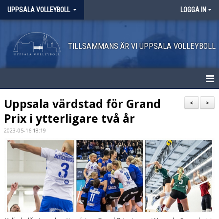
UPPSALA VOLLEYBOLL
LOGGA IN
TILLSAMMANS ÄR VI UPPSALA VOLLEYBOLL
HEM
Uppsala värdstad för Grand
<
>
Prix i ytterligare två år
NYHETER
2023-05-16 18:19
OM KLUBBEN
AVGIFTER
KONTAKT
KALENDER