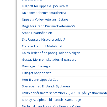
Full pott för Uppsala i JSM-kvalet
Nu kommer hemmamatcherna
Uppsala Volley veteranmästare
Dags för Grand Prix med veteran-SM
Stopp i kvartsfinalen
Ska Uppsala försvara guldet?
Clara är klar för EM-slutspel
Koichi leder både poäng- och serveligan
Gustav Molin omskolades till passare
Damlaget obesegrat
Elitlaget börjar borta
Herr B vann Uppsala Cup
Spelade med England i Sydkorea
UVBS har årsmöte september 25, kl 18.00 på Fyrishov kon
Mickey Adolphson blir coach i Cambridge
Ny, lettisk coach ska höja Uppsala Volley