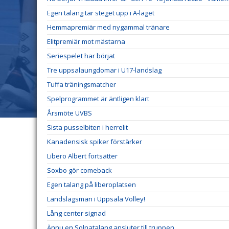
Egen talang tar steget upp i A-laget
Hemmapremiär med nygammal tränare
Elitpremiär mot mästarna
Seriespelet har börjat
Tre uppsalaungdomar i U17-landslag
Tuffa träningsmatcher
Spelprogrammet är äntligen klart
Årsmöte UVBS
Sista pusselbiten i herrelit
Kanadensisk spiker förstärker
Libero Albert fortsätter
Soxbo gör comeback
Egen talang på liberoplatsen
Landslagsman i Uppsala Volley!
Lång center signad
Ännu en Solnatalang ansluter till truppen