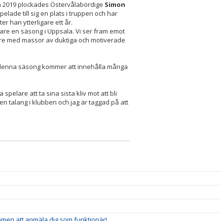
en 2019 plockades Östervålabördige
Simon
lade till sig en plats i truppen och har
er han ytterligare ett år.
gare en säsong i Uppsala. Vi ser fram emot
are med massor av duktiga och motiverade
enna säsong kommer att innehålla många
spelare att ta sina sista kliv mot att bli
en talang i klubben och jag är taggad på att
ommen att anmäla dig som funktionär!