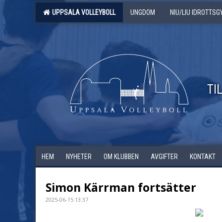
UPPSALA VOLLEYBOLL
UNGDOM
NIU/LIU IDROTTS
TI
HEM
NYHETER
OM KLUBBEN
AVGIFTER
KONTAKT
Simon Kärrman fortsätter
2025-06-15 13:37