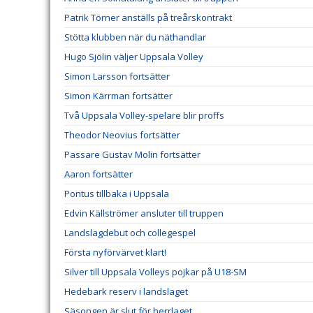
Patrik Törner anställs på treårskontrakt
Stötta klubben när du näthandlar
Hugo Sjölin väljer Uppsala Volley
Simon Larsson fortsätter
Simon Kärrman fortsätter
Två Uppsala Volley-spelare blir proffs
Theodor Neovius fortsätter
Passare Gustav Molin fortsätter
Aaron fortsätter
Pontus tillbaka i Uppsala
Edvin Källströmer ansluter till truppen
Landslagdebut och collegespel
Första nyförvärvet klart!
Silver till Uppsala Volleys pojkar på U18-SM
Hedebark reserv i landslaget
Säsongen är slut för herrlaget