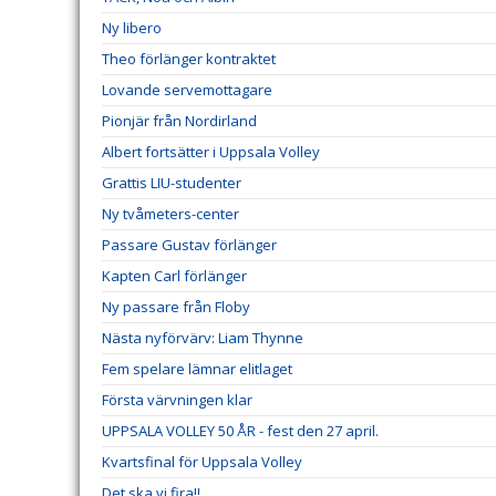
Ny libero
Theo förlänger kontraktet
Lovande servemottagare
Pionjär från Nordirland
Albert fortsätter i Uppsala Volley
Grattis LIU-studenter
Ny tvåmeters-center
Passare Gustav förlänger
Kapten Carl förlänger
Ny passare från Floby
Nästa nyförvärv: Liam Thynne
Fem spelare lämnar elitlaget
Första värvningen klar
UPPSALA VOLLEY 50 ÅR - fest den 27 april.
Kvartsfinal för Uppsala Volley
Det ska vi fira!!