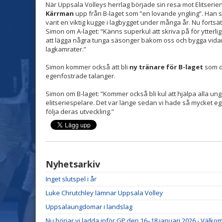
När Uppsala Volleys herrlag började sin resa mot Elitseri
Kärrman
upp från B-laget som ”en lovande yngling”. Han spe
varit en viktig kugge i lagbygget under många år. Nu fortsätt
Simon om A-laget: ”Känns superkul att skriva på för ytterli
att lägga några tunga säsonger bakom oss och bygga vid
lagkamrater.”
Simon kommer också att bli
ny tränare för B-laget
som d
egenfostrade talanger.
Simon om B-laget: ”Kommer också bli kul att hjälpa alla unga 
elitseriespelare. Det var länge sedan vi hade så mycket eg
följa deras utveckling.”
Nyhetsarkiv
Inget slutspel i år
Luke Chrutchley lämnar Uppsala Volley
Uppsalaungdomar i landslag
Nu börjar vi ladda inför GP den 16–18 januari 2026 - Välk