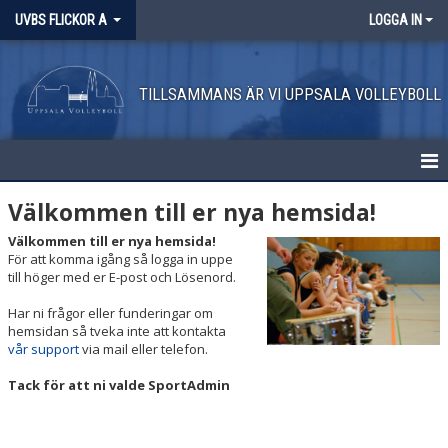
UVBS FLICKOR A
LOGGA IN
TILLSAMMANS ÄR VI UPPSALA VOLLEYBOLL
HEM
Välkommen till er nya hemsida!
Välkommen till er nya hemsida!
NYHETER
För att komma igång så logga in uppe
till höger med er E-post och Lösenord.
KALENDER
Har ni frågor eller funderingar om
MATCHER
hemsidan så tveka inte att kontakta
vår support
via mail eller telefon.
TRUPPEN
Tack för att ni valde SportAdmin
BILDGALLERI