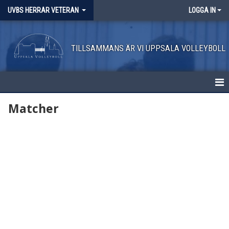
UVBS HERRAR VETERAN
LOGGA IN
TILLSAMMANS ÄR VI UPPSALA VOLLEYBOLL
HEM
Matcher
NYHETER
KALENDER
MATCHER
BILDGALLERI
DOKUMENT