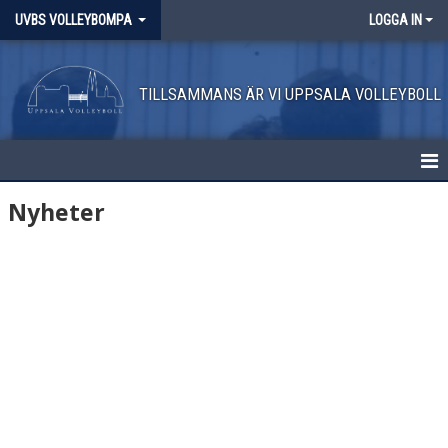
UVBS VOLLEYBOMPA
LOGGA IN
TILLSAMMANS ÄR VI UPPSALA VOLLEYBOLL
HEM
Nyheter
NYHETER
KALENDER
MATCHER
TRUPPEN
BILDGALLERI