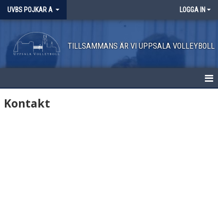
UVBS POJKAR A
LOGGA IN
TILLSAMMANS ÄR VI UPPSALA VOLLEYBOLL
HEM
Kontakt
NYHETER
KALENDER
MATCHER
TRUPPEN
BILDGALLERI